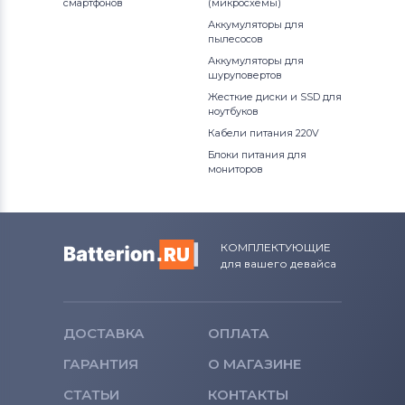
смартфонов
(микросхемы)
Аккумуляторы для
Вентиляторы (кулеры)
Apple
пылесосов
Аккумуляторы для
Вентиляторы (кулеры)
LG
шуруповертов
Жесткие диски и SSD для
Вентиляторы (кулеры)
Samsung
ноутбуков
Кабели питания 220V
Вентиляторы (кулеры)
Fujitsu
Блоки питания для
мониторов
Вентиляторы (кулеры)
Clevo
Вентиляторы (кулеры)
Sony
КОМПЛЕКТУЮЩИЕ
для вашего девайса
Вентиляторы (кулеры)
Fujitsu-
Siemens
Вентиляторы (кулеры)
Haier
ДОСТАВКА
ОПЛАТА
ГАРАНТИЯ
О МАГАЗИНЕ
Вентиляторы (кулеры)
KFTYR
СТАТЬИ
КОНТАКТЫ