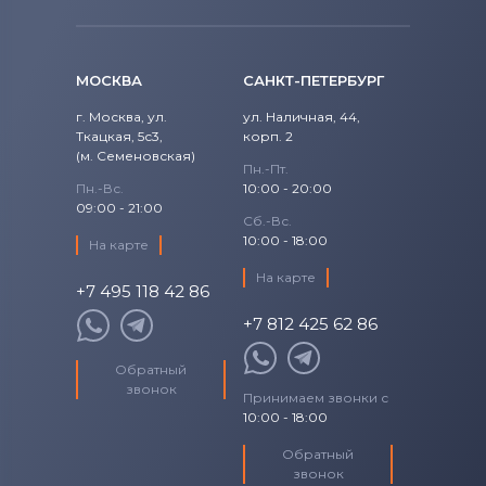
Вентиляторы (кулеры)
NEC
Вентиляторы (кулеры)
iRu
МОСКВА
САНКТ-ПЕТЕРБУРГ
Вентиляторы (кулеры)
Roverbook
г. Москва, ул.
ул. Наличная, 44,
Ткацкая, 5с3,
корп. 2
Вентиляторы (кулеры)
Toshiba
(м. Семеновская)
Пн.-Пт.
Пн.-Вс.
10:00 - 20:00
Вентиляторы (кулеры)
Acer
09:00 - 21:00
Сб.-Вс.
Вентиляторы (кулеры)
10:00 - 18:00
На карте
Универсальный
На карте
+7 495 118 42 86
Вентиляторы (кулеры)
Asus
+7 812 425 62 86
Вентиляторы (кулеры)
Alienware
Обратный
звонок
Принимаем звонки с
Вентиляторы (кулеры)
Casper
10:00 - 18:00
Обратный
звонок