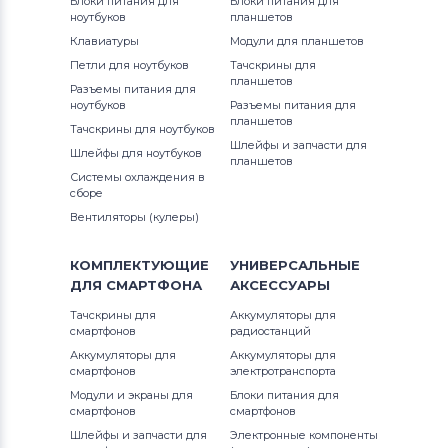
Блоки питания для
Блоки питания для
Вентиляторы (кулеры)
Gateway
ноутбуков
планшетов
Клавиатуры
Модули для планшетов
Вентиляторы (кулеры)
FCN
Петли для ноутбуков
Тачскрины для
планшетов
Разъемы питания для
Вентиляторы (кулеры)
HP
ноутбуков
Разъемы питания для
планшетов
Тачскрины для ноутбуков
Вентиляторы (кулеры)
MSI
Шлейфы и запчасти для
Шлейфы для ноутбуков
планшетов
Системы охлаждения в
Вентиляторы (кулеры)
Compaq
сборе
Вентиляторы (кулеры)
Вентиляторы (кулеры)
Quanta
КОМПЛЕКТУЮЩИЕ
УНИВЕРСАЛЬНЫЕ
Вентиляторы (кулеры)
Hasee
ДЛЯ
СМАРТФОНА
АКСЕССУАРЫ
Тачскрины для
Вентиляторы (кулеры)
Аккумуляторы для
Dell
смартфонов
радиостанций
Аккумуляторы для
Аккумуляторы для
Вентиляторы (кулеры)
IBM
смартфонов
электротранспорта
Модули и экраны для
Блоки питания для
Вентиляторы (кулеры)
Viewsonic
смартфонов
смартфонов
Шлейфы и запчасти для
Электронные компоненты
Все бренды