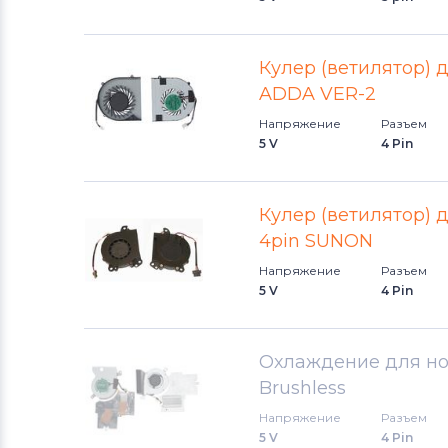
Вентиляторы (кулеры)
Аккумуляторы для радиостанций
Кулер (ветилятор) д
ADDA VER-2
Вентиляторы (кулеры)
Benq
Напряжение
Разъем
5 V
4 Pin
Вентиляторы (кулеры)
Vizio
Вентиляторы (кулеры)
Кулер (ветилятор) д
Thunderobot
4pin SUNON
Напряжение
Разъем
Вентиляторы (кулеры)
Lenovo
5 V
4 Pin
Вентиляторы (кулеры)
Gateway
Охлаждение для ноут
Вентиляторы (кулеры)
FCN
Brushless
Напряжение
Разъем
Вентиляторы (кулеры)
HP
5 V
4 Pin