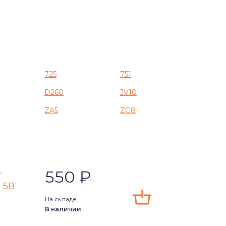
725
751
D260
JV10
ZA5
ZG8
550
₽
e
, 5В
На складе
В наличии