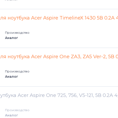
Aspire S3
ля ноутбука Acer Aspire TimelineX 1430 5В 0.2A 
Aspire S5
Производство
Aspire S7
Аналог
Aspire V Nitro
ля ноутбука Acer Aspire One ZA3, ZA5 Ver-2, 5В 
Aspire V3
Производство
Aspire V5
Аналог
Aspire V7
бука Acer Aspire One 725, 756, V5-121, 5В 0.2A 4
Chromebook
Производство
Аналог
Extensa