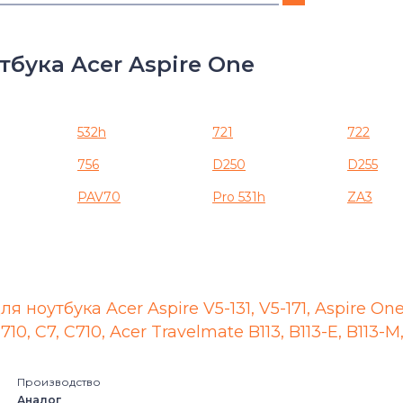
Aspire
бука Acer Aspire One
Aspire 3
Aspire E1
532h
721
722
756
D250
D255
Aspire E5
PAV70
Pro 531h
ZA3
Aspire ES1
Aspire M3
Aspire M5
я ноутбука Acer Aspire V5-131, V5-171, Aspire On
0, C7, C710, Acer Travelmate B113, B113-E, B113-M
Aspire One
Производство
Aspire R7
Аналог