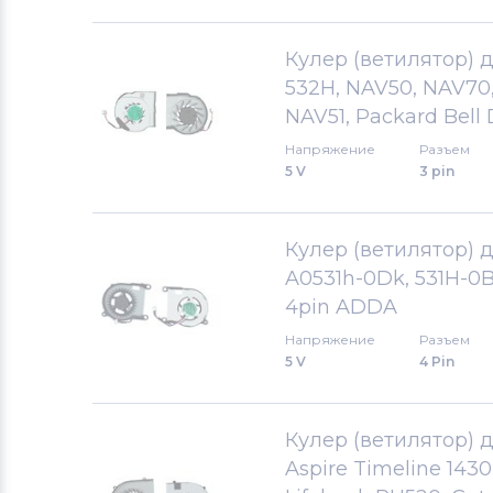
Вентиляторы (кулеры)
LG
Кулер (ветилятор) д
532H, NAV50, NAV70,
Вентиляторы (кулеры)
Samsung
NAV51, Packard Bell
Вентиляторы (кулеры)
Fujitsu
Напряжение
Разъем
5 V
3 pin
Вентиляторы (кулеры)
Clevo
Кулер (ветилятор) дл
Вентиляторы (кулеры)
Sony
A0531h-0Dk, 531H-0Bk
4pin ADDA
Вентиляторы (кулеры)
Fujitsu-
Siemens
Напряжение
Разъем
5 V
4 Pin
Вентиляторы (кулеры)
Haier
Кулер (ветилятор) дл
Вентиляторы (кулеры)
KFTYR
Aspire Timeline 1430,