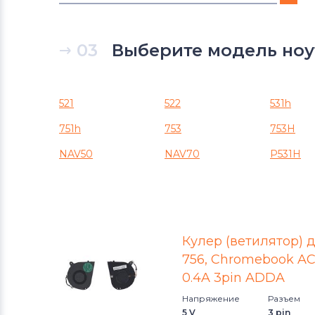
Вентиляторы (кулеры)
DNS
03
Выберите модель ноут
Вентиляторы (кулеры)
Xiaomi
Вентиляторы (кулеры)
eMachines
521
522
531h
751h
753
753H
Вентиляторы (кулеры)
Microsoft
NAV50
NAV70
P531H
Вентиляторы (кулеры)
Gigabyte
Вентиляторы (кулеры)
Клавиатуры
Кулер (ветилятор) дл
Вентиляторы (кулеры)
Packard
756, Chromebook AC71
Bell
0.4A 3pin ADDA
Напряжение
Разъем
Вентиляторы (кулеры)
Hannspree
5 V
3 pin