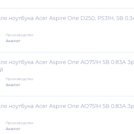
Ferrari One
ля ноутбука Acer Aspire One D250, P531H, 5В 0.3
Iconia
Производство
Аналог
Iconia Tab
Predator
ля ноутбука Acer Aspire One AO751H 5В 0.83A 3p
й
TravelMate
Производство
Аналог
ля ноутбука Acer Aspire One AO751H 5В 0.83A 3p
Производство
Аналог