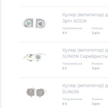
Вентиляторы (кулеры)
MSI
Кулер (ветилятор) д
Вентиляторы (кулеры)
Compaq
3pin ADDA
Напряжение
Разъем
Вентиляторы (кулеры)
Quanta
5 V
3 pin
Вентиляторы (кулеры)
Hasee
Кулер (ветилятор) д
Вентиляторы (кулеры)
Dell
SUNON Серебристы
Напряжение
Разъем
Вентиляторы (кулеры)
IBM
5 V
3 pin
Вентиляторы (кулеры)
Viewsonic
Кулер (ветилятор) д
Все бренды
SUNON
Напряжение
Разъем
Вентиляторы (кулеры)
Apple
5 V
3 pin